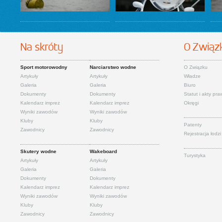
Na skróty
O Związ
Sport motorowodny
Narciarstwo wodne
O Związku
Artykuły
Artykuły
Władze
Galeria
Galeria
Biuro
Dokumenty
Dokumenty
Statut i akty pr
Kalendarz imprez
Kalendarz imprez
Okręgi
Wyniki zawodów
Wyniki zawodów
Kluby
Kluby
Patenty
Zawodnicy
Zawodnicy
Rejestracja łodzi
Skutery wodne
Wakeboard
Turystyka
Artykuły
Artykuły
Galeria
Galeria
Dokumenty
Dokumenty
Kalendarz imprez
Kalendarz imprez
Wyniki zawodów
Wyniki zawodów
Kluby
Kluby
Zawodnicy
Zawodnicy