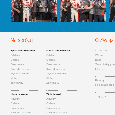
Na skróty
O Związ
Sport motorowodny
Narciarstwo wodne
O Związku
Artykuły
Artykuły
Władze
Galeria
Galeria
Biuro
Dokumenty
Dokumenty
Statut i akty pr
Kalendarz imprez
Kalendarz imprez
Okręgi
Wyniki zawodów
Wyniki zawodów
Kluby
Kluby
Patenty
Zawodnicy
Zawodnicy
Rejestracja łodzi
Skutery wodne
Wakeboard
Turystyka
Artykuły
Artykuły
Galeria
Galeria
Dokumenty
Dokumenty
Kalendarz imprez
Kalendarz imprez