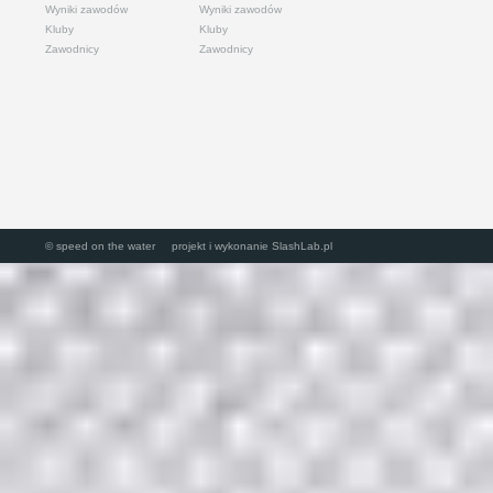
Wyniki zawodów
Wyniki zawodów
Kluby
Kluby
Zawodnicy
Zawodnicy
© speed on the water projekt i wykonanie
SlashLab.pl