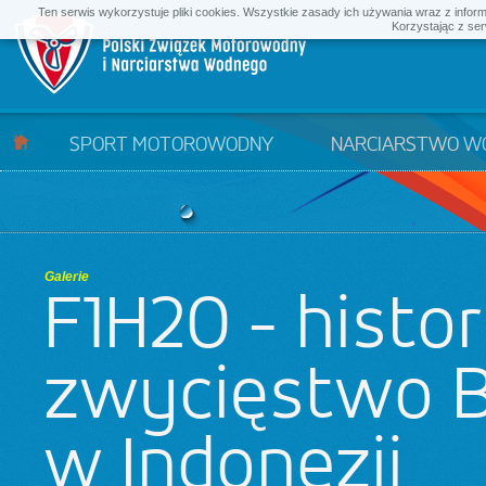
Ten serwis wykorzystuje pliki cookies. Wszystkie zasady ich używania wraz z infor
Korzystając z ser
SPORT MOTOROWODNY
NARCIARSTWO W
Galerie
F1H2O - histo
zwycięstwo B
w Indonezji