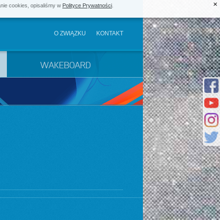
×
anie cookies, opisaliśmy w
Polityce Prywatności
.
O ZWIĄZKU
KONTAKT
WAKEBOARD