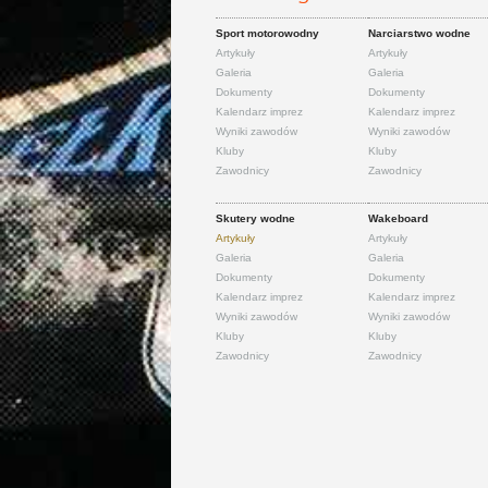
Sport motorowodny
Narciarstwo wodne
Artykuły
Artykuły
Galeria
Galeria
Dokumenty
Dokumenty
Kalendarz imprez
Kalendarz imprez
Wyniki zawodów
Wyniki zawodów
Kluby
Kluby
Zawodnicy
Zawodnicy
Skutery wodne
Wakeboard
Artykuły
Artykuły
Galeria
Galeria
Dokumenty
Dokumenty
Kalendarz imprez
Kalendarz imprez
Wyniki zawodów
Wyniki zawodów
Kluby
Kluby
Zawodnicy
Zawodnicy