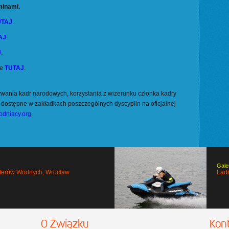
minami.
UTAJ
.
AJ
.
J
.
ie
TUTAJ
.
wania kadr narodowych, korzystania z wizerunku członka kadry
dostępne w zakładkach poszczególnych dyscyplin na oficjalnej
dniacy.org
.
Gale
uterów Wodnych, Wrocław
Lad
O Związku
Kon