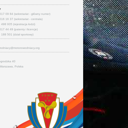
y
617 09 84 (sekretariat - główny numer)
16 16 37 (sekretariat - centrala)
498 935 (rejestracja łodzi)
17 44 49 (patenty i licencje)
 188 501 (dział sportowy)
odniacy@motorowodniacy.org
ogrodzka 40
Warszawa, Polska