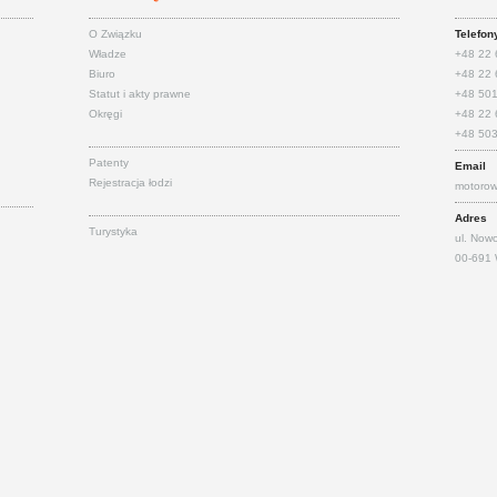
O Związku
Telefon
Władze
+48 22 
Biuro
+48 22 6
Statut i akty prawne
+48 501 
Okręgi
+48 22 6
+48 503
Patenty
Email
Rejestracja łodzi
motorow
Adres
Turystyka
ul. Now
00-691 