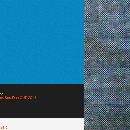
ria
ies Sea-Doo CUP 2016
takt