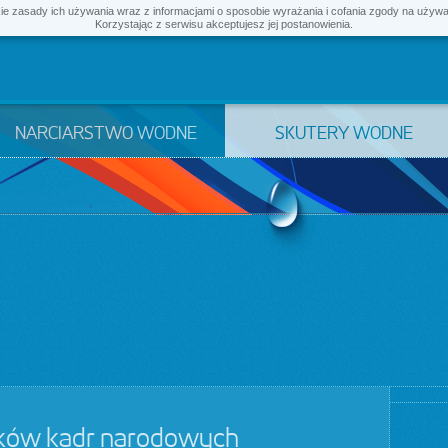
kie zasady ich używania wraz z informacjami o sposobie wyrażania i cofania zgody na używ
Korzystając z serwisu akceptujesz jej postanowienia.
NARCIARSTWO WODNE
SKUTERY WODNE
nków kadr narodowych