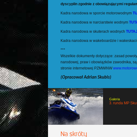
dyscyplin zgodnie z obowiązującymi regula
Kadra narodowa w sporcie motorowodnym
T
Kadra narodowa w narciarstwie wodnym
TUT
Kadra narodowa w skuterach wodnych
TUTA
Kadra narodowa w wakeboardzie i wakeskac
***
Wszelkie dokumenty dotyczące: zasad powoły
narodowej, praw i obowiązków zawodnika, są 
stronie internetowej PZMWiNW
www.motorowo
(Opracował Adrian Skubis)
Galeria
3. runda MP Sk
Na skróty