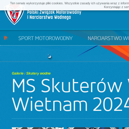
Ten serwis wykorzystuje pliki cookies. Wszystkie zasady ich używania wraz z infor
Korzystając z ser
SPORT MOTOROWODNY
NARCIARSTWO W
Galerie
Skutery wodne
/
MŚ Skuterów
Wietnam 202