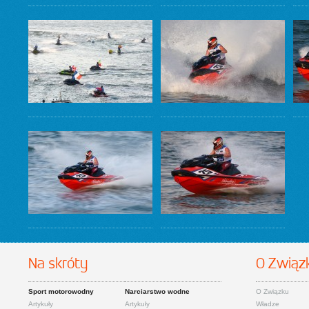
Na skróty
O Związ
Sport motorowodny
Narciarstwo wodne
O Związku
Artykuły
Artykuły
Władze