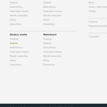
Galeria
Galeria
Biuro
Dokumenty
Dokumenty
Statut i akty pr
Kalendarz imprez
Kalendarz imprez
Okręgi
Wyniki zawodów
Wyniki zawodów
Kluby
Kluby
Patenty
Zawodnicy
Zawodnicy
Rejestracja łodzi
Skutery wodne
Wakeboard
Turystyka
Artykuły
Artykuły
Galeria
Galeria
Dokumenty
Dokumenty
Kalendarz imprez
Kalendarz imprez
Wyniki zawodów
Wyniki zawodów
Kluby
Kluby
Zawodnicy
Zawodnicy