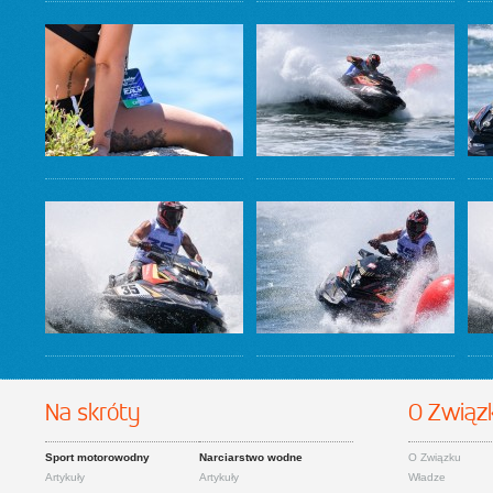
Na skróty
O Związ
Sport motorowodny
Narciarstwo wodne
O Związku
Artykuły
Artykuły
Władze