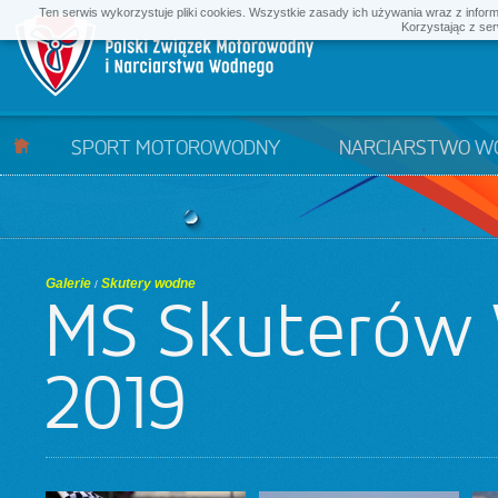
Ten serwis wykorzystuje pliki cookies. Wszystkie zasady ich używania wraz z infor
Korzystając z ser
SPORT MOTOROWODNY
NARCIARSTWO W
Galerie
Skutery wodne
/
MŚ Skuterów 
2019