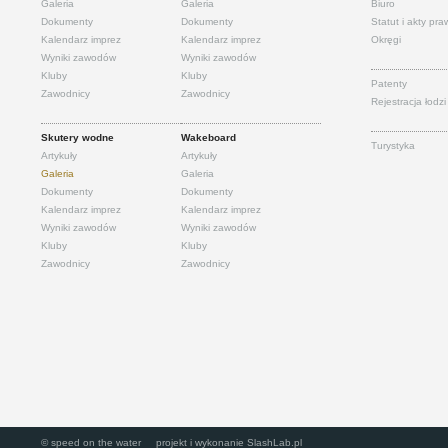
Galeria
Galeria
Biuro
Dokumenty
Dokumenty
Statut i akty pr
Kalendarz imprez
Kalendarz imprez
Okręgi
Wyniki zawodów
Wyniki zawodów
Kluby
Kluby
Patenty
Zawodnicy
Zawodnicy
Rejestracja łodzi
Skutery wodne
Wakeboard
Turystyka
Artykuły
Artykuły
Galeria
Galeria
Dokumenty
Dokumenty
Kalendarz imprez
Kalendarz imprez
Wyniki zawodów
Wyniki zawodów
Kluby
Kluby
Zawodnicy
Zawodnicy
© speed on the water projekt i wykonanie
SlashLab.pl