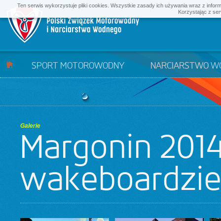
Ten serwis wykorzystuje pliki cookies. Wszystkie zasady ich używania wraz z infor
Korzystając z ser
SPORT MOTOROWODNY
NARCIARSTWO W
Galerie
Margonin 201
wakeboardzie