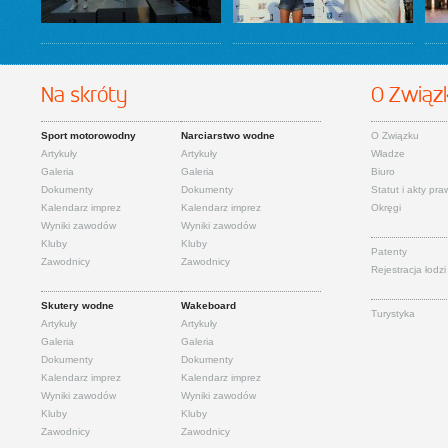
Na skróty
O Związ
Sport motorowodny
Narciarstwo wodne
O Związku
Artykuły
Artykuły
Władze
Galeria
Galeria
Biuro
Dokumenty
Dokumenty
Statut i akty pr
Kalendarz imprez
Kalendarz imprez
Okręgi
Wyniki zawodów
Wyniki zawodów
Kluby
Kluby
Patenty
Zawodnicy
Zawodnicy
Rejestracja łodzi
Skutery wodne
Wakeboard
Turystyka
Artykuły
Artykuły
Galeria
Galeria
Dokumenty
Dokumenty
Kalendarz imprez
Kalendarz imprez
Wyniki zawodów
Wyniki zawodów
Kluby
Kluby
Zawodnicy
Zawodnicy