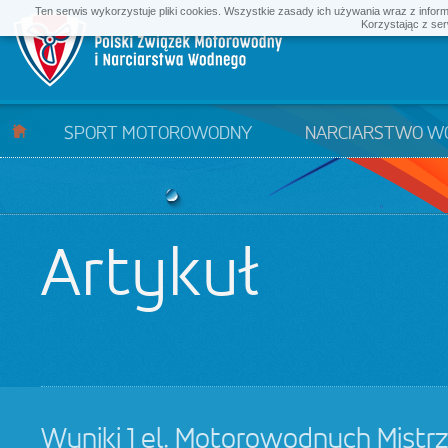
Ten serwis wykorzystuje pliki cookies. Wszystkie zasady ich używania wraz z infor
Korzystając z ser
SPORT MOTOROWODNY
NARCIARSTWO W
Artykuł
Wyniki 1 el. Motorowodnych Mistr