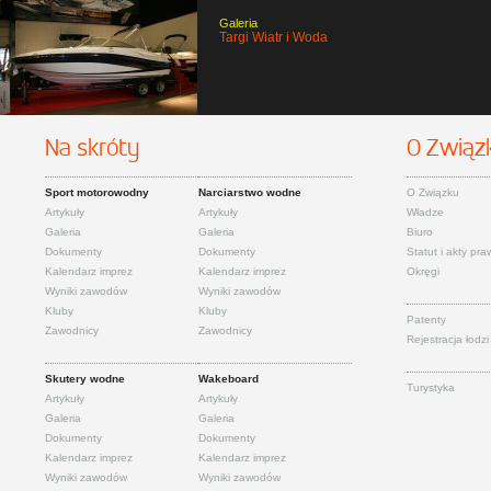
Galeria
Targi Wiatr i Woda
Na skróty
O Związ
Sport motorowodny
Narciarstwo wodne
O Związku
Artykuły
Artykuły
Władze
Galeria
Galeria
Biuro
Dokumenty
Dokumenty
Statut i akty pr
Kalendarz imprez
Kalendarz imprez
Okręgi
Wyniki zawodów
Wyniki zawodów
Kluby
Kluby
Patenty
Zawodnicy
Zawodnicy
Rejestracja łodzi
Skutery wodne
Wakeboard
Turystyka
Artykuły
Artykuły
Galeria
Galeria
Dokumenty
Dokumenty
Kalendarz imprez
Kalendarz imprez
Wyniki zawodów
Wyniki zawodów