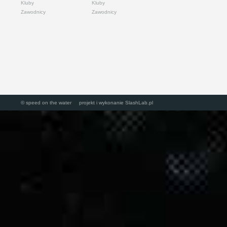
Kluby
Kluby
Zawodnicy
Zawodnicy
© speed on the water projekt i wykonanie
SlashLab.pl